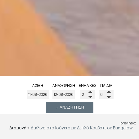
ΆΦΙΞΗ
ΑΝΑΧΏΡΗΣΗ
ΕΝΉΛΙΚΕΣ
ΠΑΙΔΙΆ
→ ΑΝΑΖΉΤΗΣΗ
prev
next
Διαμονή
»
Δίκλινο στο Ισόγειο με Διπλό Κρεβάτι σε Bungalow