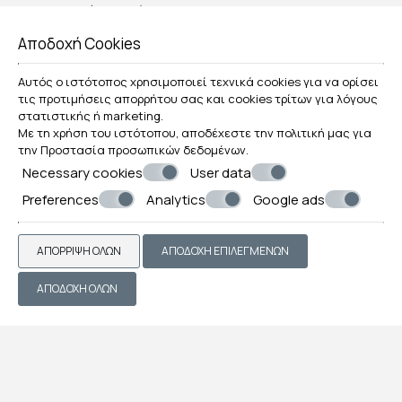
Πετσέτες μπάνιου
Κλινοσκεπάσματα
Αποδοχή Cookies
Κουβέρτες
Πιστολάκι μαλλιών
Ψυγείο
Αυτός ο ιστότοπος χρησιμοποιεί τεχνικά cookies για να ορίσει
τις προτιμήσεις απορρήτου σας και cookies τρίτων για λόγους
Ντουζιέρα
στατιστικής ή marketing.
Με τη χρήση του ιστότοπου, αποδέχεστε την πολιτική μας για
ΖΉΤΗΣΗ
την
Προστασία προσωπικών δεδομένων
.
Necessary cookies
User data
Preferences
Analytics
Google ads
ΑΠΌΡΡΙΨΗ ΌΛΩΝ
ΑΠΟΔΟΧΉ ΕΠΙΛΕΓΜΈΝΩΝ
ΑΠΟΔΟΧΉ ΌΛΩΝ