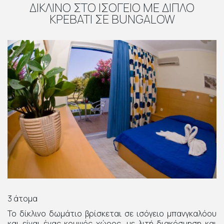
ΔΊΚΛΙΝΟ ΣΤΟ ΙΣΌΓΕΙΟ ΜΕ ΔΙΠΛΌ
ΚΡΕΒΆΤΙ ΣΕ BUNGALOW
3 άτομα
Το δίκλινο δωμάτιο βρίσκεται σε ισόγειο μπανγκαλόου
και είναι ένας κομψός χώρος, με λιτή διακόσμηση και