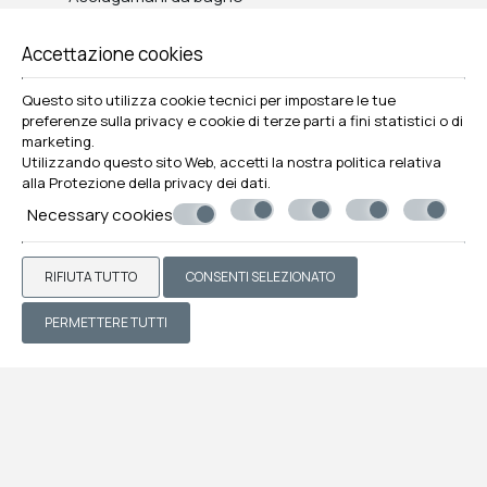
Biancheria da letto
Coperte
Accettazione cookies
Asciugacapelli
Frigorifero
Questo sito utilizza cookie tecnici per impostare le tue
Doccia
preferenze sulla privacy e cookie di terze parti a fini statistici o di
marketing.
Utilizzando questo sito Web, accetti la nostra politica relativa
RICHIESTA
alla
Protezione della privacy dei dati
.
Necessary cookies
RIFIUTA TUTTO
CONSENTI SELEZIONATO
PERMETTERE TUTTI