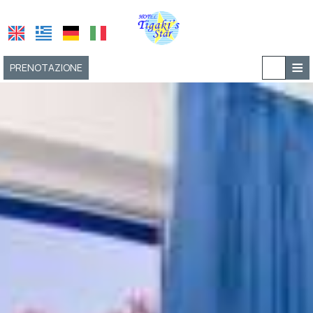
≡
PRENOTAZIONE
ALBERGO
UBICAZIONE
SOGGIORNO
PRESTAZIONI
SERVIZI
FOTO GALLERY
RICHIESTA
CONTATTI