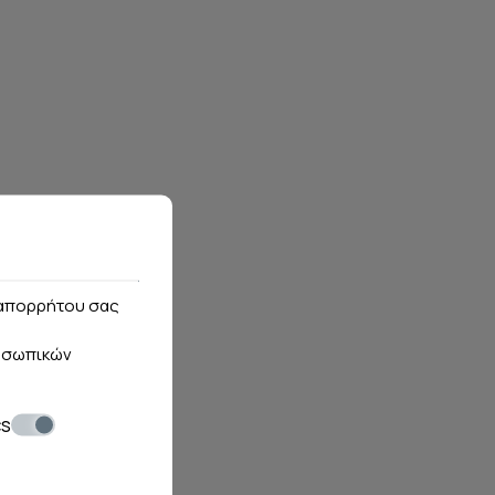
ς απορρήτου σας
οσωπικών
cs