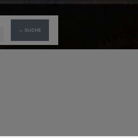
R
→ SUCHE