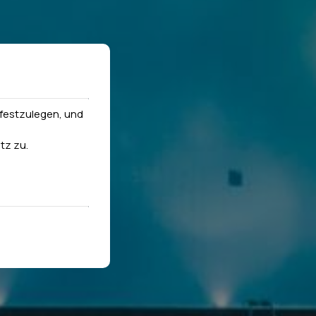
festzulegen, und
tz
zu.